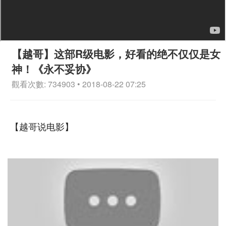
【越哥】这部R级电影，好看的绝不仅仅是女
神！《永不妥协》
觀看次數: 734903 • 2018-08-22 07:25
【越哥说电影】