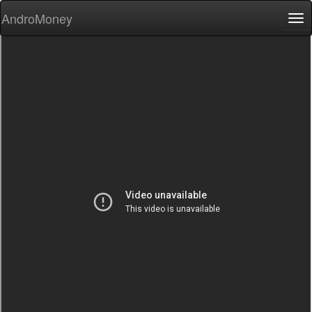
AndroMoney
Tog
nav