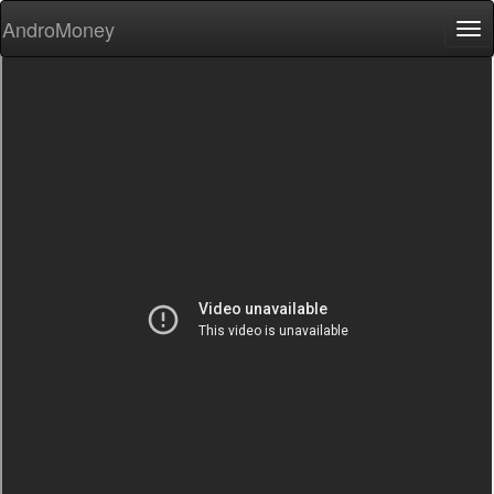
AndroMoney
Tog
nav