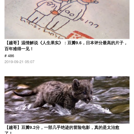
【越哥】温情解说《人生果实》：豆瓣9.6，日本评分最高的片子，
百年难得一见！
# 486
2019-09-21 05:07
【越哥】豆瓣9.2分，一部几乎绝迹的冒险电影，真的是太治愈
了！