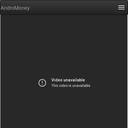
AndroMoney
Tog
nav