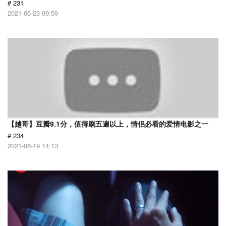
# 231
2021-06-23 09:59
【越哥】豆瓣9.1分，值得刷五遍以上，情侣必看的爱情电影之一
# 234
2021-06-19 14:13