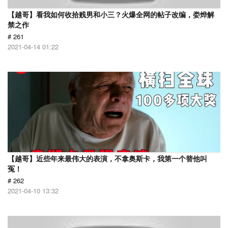
【越哥】看我如何收拾贱男和小三？火爆全网的帖子改编，娄烨解
禁之作
# 261
2021-04-14 01:22
【越哥】近些年来最伟大的表演，不拿奥斯卡，我第一个替他叫
冤！
# 262
2021-04-10 13:32