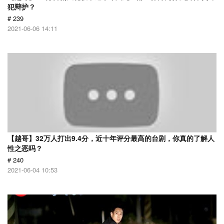
犯辩护？
# 239
2021-06-06 14:11
【越哥】32万人打出9.4分，近十年评分最高的台剧，你真的了解人
性之恶吗？
# 240
2021-06-04 10:53