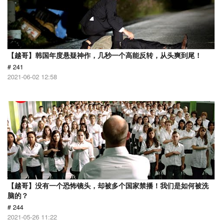
【越哥】韩国年度悬疑神作，几秒一个高能反转，从头爽到尾！
# 241
2021-06-02 12:58
【越哥】没有一个恐怖镜头，却被多个国家禁播！我们是如何被洗
脑的？
# 244
2021-05-26 11:22