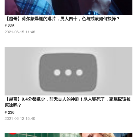
【越哥】荷尔蒙爆棚的港片，男人四十，色与戒该如何抉择？
# 235
2021-06-15 11:48
【越哥】9.4分都嫌少，前无古人的神剧！杀人犯死了，家属应该被
原谅吗？
# 236
2021-06-12 15:40