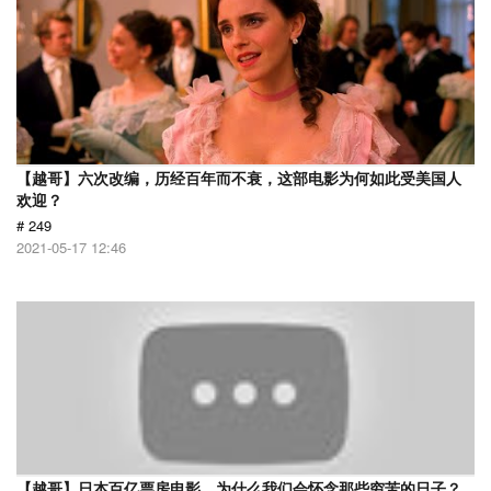
【越哥】六次改编，历经百年而不衰，这部电影为何如此受美国人
欢迎？
# 249
2021-05-17 12:46
【越哥】日本百亿票房电影，为什么我们会怀念那些穷苦的日子？