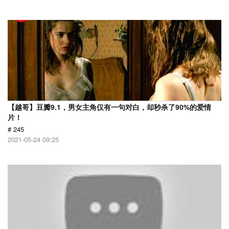
【越哥】豆瓣9.1，男女主角仅有一句对白，却秒杀了90%的爱情
片！
# 245
2021-05-24 09:25