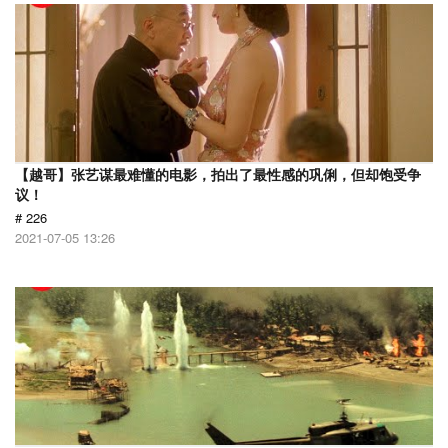
【越哥】张艺谋最难懂的电影，拍出了最性感的巩俐，但却饱受争
议！
# 226
2021-07-05 13:26