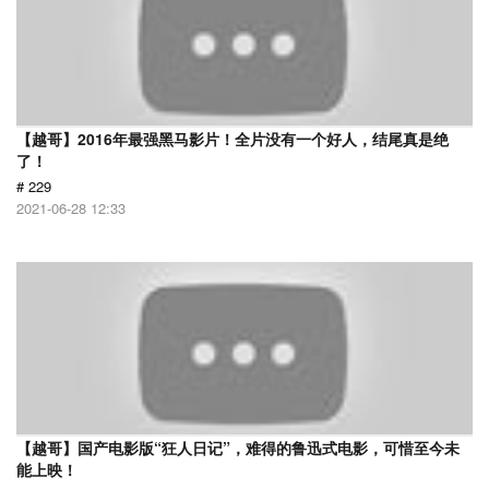
【越哥】2016年最强黑马影片！全片没有一个好人，结尾真是绝
了！
# 229
2021-06-28 12:33
【越哥】国产电影版“狂人日记”，难得的鲁迅式电影，可惜至今未
能上映！