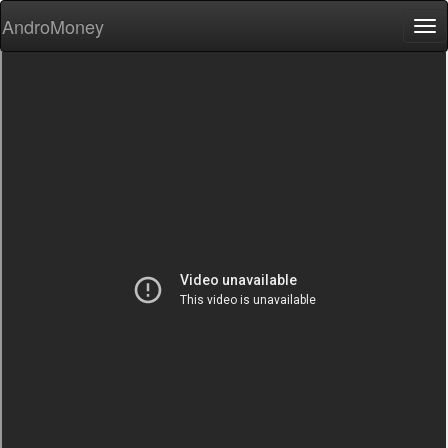
AndroMoney
Tog
nav