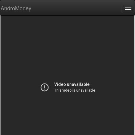
AndroMoney
Tog
nav