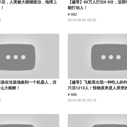
0年后，人类被大猩猩统治，地球上
【越哥】60万人打出8 9分，这
人！
能打动人！
# 682
3
2018-09-04 08:52
男孩在垃圾场捡到一个机器人，没
【越哥】飞船里出现一种吃人的外
这么大能耐！
只活1213人！怪物原来是人类变
# 686
0
2018-09-02 03:14