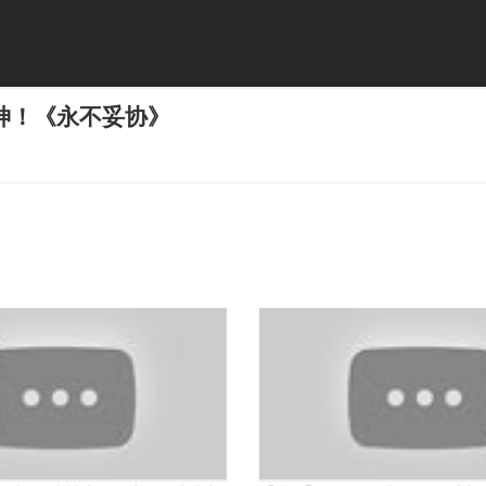
神！《永不妥协》