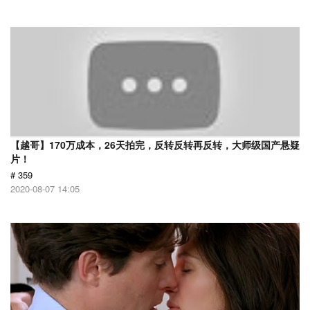
【越哥】170万成本，26天拍完，反转反转再反转，大师级国产悬疑
片！
# 359
2020-08-07 14:05