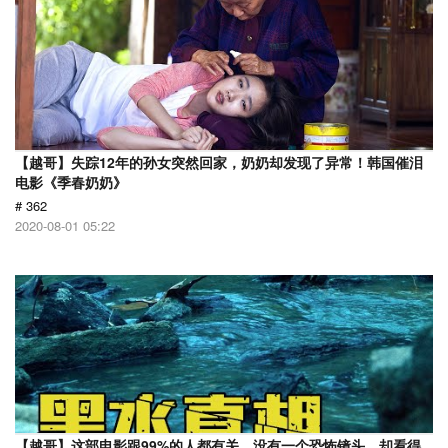
【越哥】失踪12年的孙女突然回家，奶奶却发现了异常！韩国催泪
电影《季春奶奶》
# 362
2020-08-01 05:22
【越哥】这部电影跟99%的人都有关，没有一个恐怖镜头，却看得