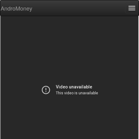
AndroMoney
Tog
nav