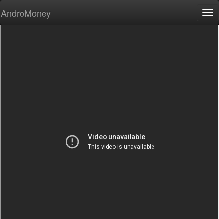
AndroMoney
Tog
nav