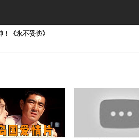
神！《永不妥协》