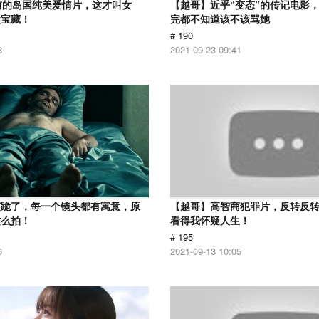
前的岛国纯美爱情片，这才叫女
【越哥】近乎“变态”的传记电影
盘宝藏！
完都不知道该不该骂她
# 190
8
2021-09-23 09:41
演跪了，每一个镜头都有寓意，原
【越哥】高智商犯罪片，反转反
这么拍！
看得我怀疑人生！
# 195
6
2021-09-13 10:05