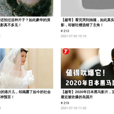
怡还拍过这种片子？如此豪华的演
【越哥】看完哭到抽搐，如此真
电影真不多见！
影，却被吐槽选错了主角！
# 213
1
2021-07-30 10:10
前的港片儿，却揭露了如今的社会
【越哥】2020年日本黑马影片，
是神预言！
最近被吹爆的岛国片
# 219
3
2021-07-19 11:42