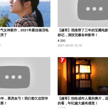
气女神新作，2021年最佳催泪电
【越哥】我推荐了三年的宝藏电
就哭了
标记，演技完爆各种影帝！
# 200
7
2021-09-03 12:19
3年，票房血亏！我们都欠这部华
【越哥】拍给成年人看的爽片，
影票！
的看，年纪越大越有感觉！