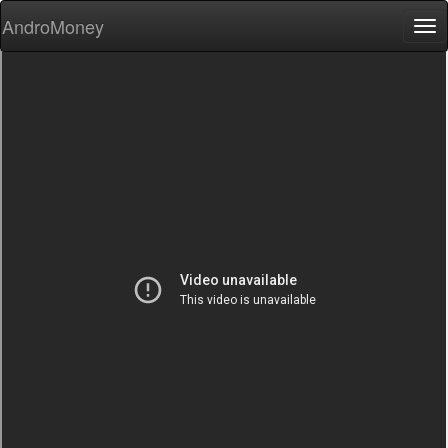
AndroMoney
Tog
nav