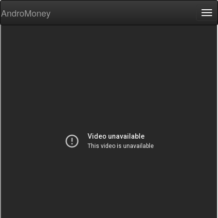
AndroMoney
Tog
nav