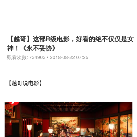
【越哥】这部R级电影，好看的绝不仅仅是女
神！《永不妥协》
觀看次數: 734903 • 2018-08-22 07:25
【越哥说电影】