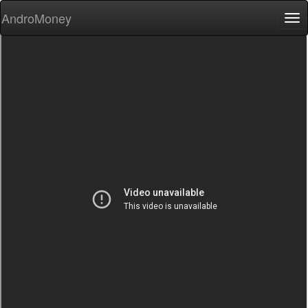
AndroMoney
Tog
nav