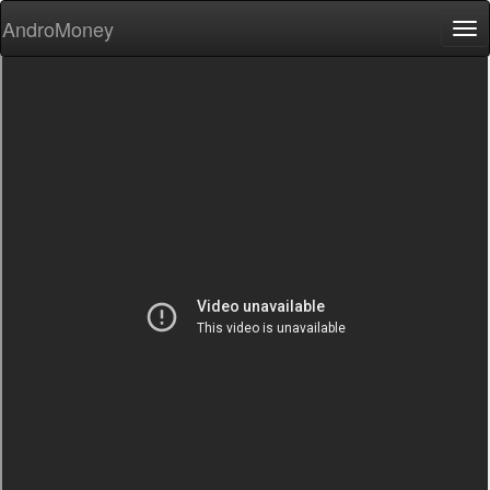
AndroMoney
Tog
nav