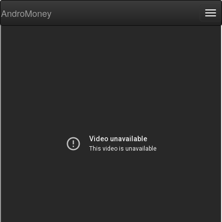
AndroMoney
Tog
nav