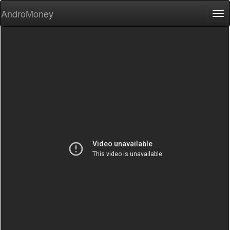
AndroMoney
Tog
nav