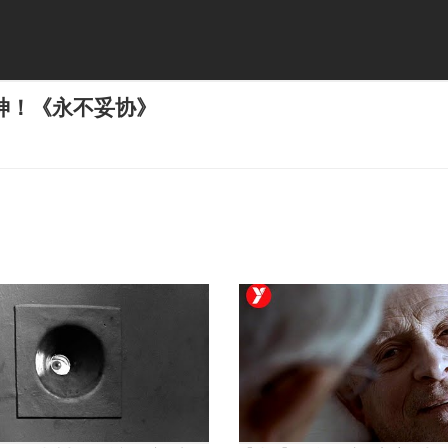
神！《永不妥协》