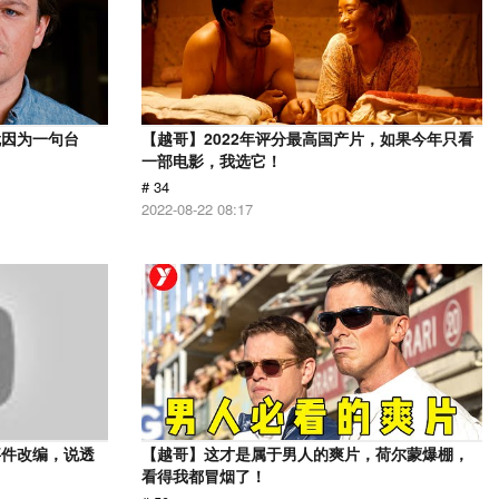
就因为一句台
【越哥】2022年评分最高国产片，如果今年只看
一部电影，我选它！
# 34
2022-08-22 08:17
事件改编，说透
【越哥】这才是属于男人的爽片，荷尔蒙爆棚，
看得我都冒烟了！