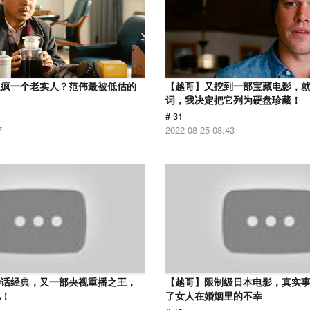
逼疯一个老实人？范伟最被低估的
【越哥】又挖到一部宝藏电影，
词，我决定把它列为硬盘珍藏！
# 31
7
2022-08-25 08:43
神话经典，又一部央视重播之王，
【越哥】限制级日本电影，真实
忆！
了女人在婚姻里的不幸