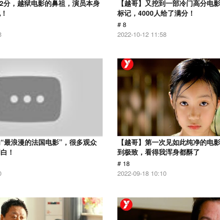
.2分，越狱电影的鼻祖，演员本身
【越哥】又挖到一部冷门高分电影，
犯！
标记，4000人给了满分！
# 8
3
2022-10-12 11:58
“最浪漫的法国电影”，很多观众
【越哥】第一次见如此纯净的电
明白！
到极致，看得我浑身都酥了
# 18
0
2022-09-18 10:10