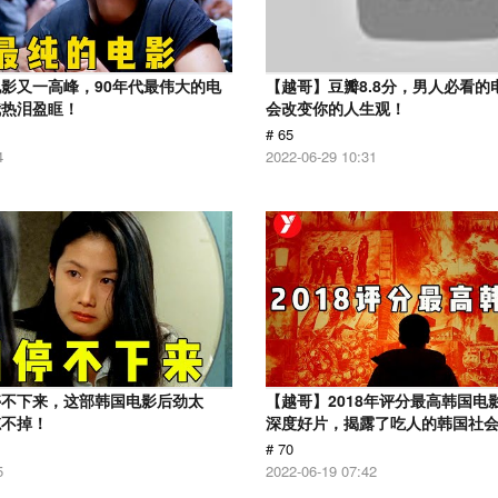
影又一高峰，90年代最伟大的电
【越哥】豆瓣8.8分，男人必看的
我热泪盈眶！
会改变你的人生观！
# 65
4
2022-06-29 10:31
停不下来，这部韩国电影后劲太
【越哥】2018年评分最高韩国电
忘不掉！
深度好片，揭露了吃人的韩国社
# 70
5
2022-06-19 07:42