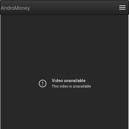
AndroMoney
Tog
nav