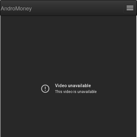
AndroMoney
Tog
nav