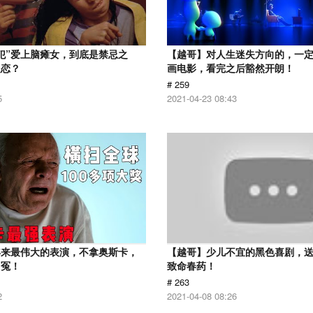
犯”爱上脑瘫女，到底是禁忌之
【越哥】对人生迷失方向的，一
之恋？
画电影，看完之后豁然开朗！
# 259
5
2021-04-23 08:43
年来最伟大的表演，不拿奥斯卡，
【越哥】少儿不宜的黑色喜剧，
叫冤！
致命春药！
# 263
2
2021-04-08 08:26