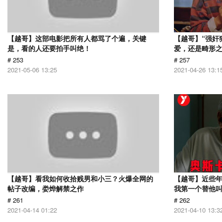
【越哥】这部电影把所有人都骂了个遍，关键
【越哥】“强奸
是，看的人还要拍手叫绝！
爱，还是畸形
# 253
# 257
2021-05-06 13:25
2021-04-26 13:1
【越哥】看我如何收拾贱男和小三？火爆全网的
【越哥】近些
帖子改编，娄烨解禁之作
我第一个替他
# 261
# 262
2021-04-14 01:22
2021-04-10 13:3