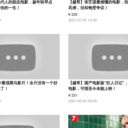
几代人的励志电影，趁年轻早点
【越哥】张艺谋最难懂的电影，
变你的一生！
巩俐，但却饱受争议！
# 226
3
2021-07-05 13:26
6年最强黑马影片！全片没有一个好
【越哥】国产电影版“狂人日记”
绝了！
电影，可惜至今未能上映！
# 231
3
2021-06-23 09:59