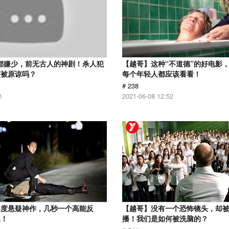
分都嫌少，前无古人的神剧！杀人犯
【越哥】这种“不道德”的好电影
该被原谅吗？
每个年轻人都应该看看！
# 238
0
2021-06-08 12:52
年度悬疑神作，几秒一个高能反
【越哥】没有一个恐怖镜头，却
尾！
播！我们是如何被洗脑的？