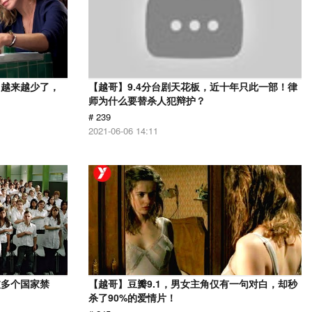
，越来越少了，
【越哥】9.4分台剧天花板，近十年只此一部！律
师为什么要替杀人犯辩护？
# 239
2021-06-06 14:11
被多个国家禁
【越哥】豆瓣9.1，男女主角仅有一句对白，却秒
杀了90%的爱情片！