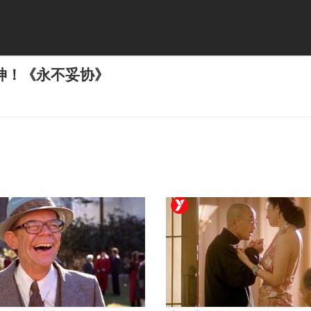
神！《永不妥协》