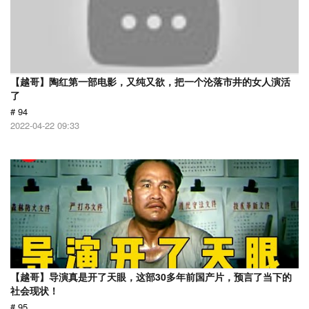
【越哥】陶红第一部电影，又纯又欲，把一个沦落市井的女人演活
了
# 94
2022-04-22 09:33
【越哥】导演真是开了天眼，这部30多年前国产片，预言了当下的
社会现状！
# 95