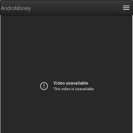
AndroMoney
Tog
nav