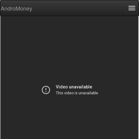
AndroMoney
Tog
nav