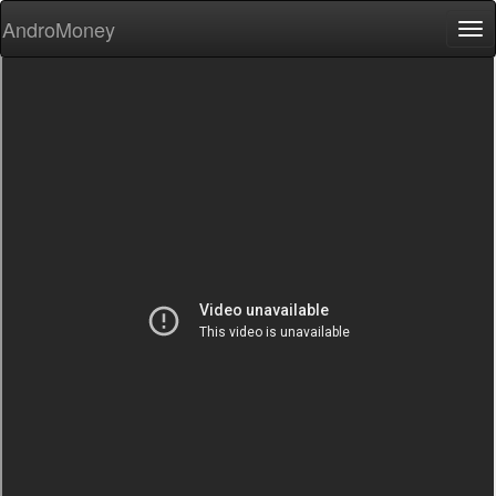
AndroMoney
Tog
nav