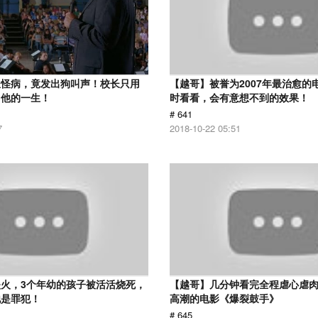
患怪病，竟发出狗叫声！校长只用
【越哥】被誉为2007年最治愈的
了他的一生！
时看看，会有意想不到的效果！
# 641
7
2018-10-22 05:51
火，3个年幼的孩子被活活烧死，
【越哥】几分钟看完全程虐心虐
他是罪犯！
高潮的电影《爆裂鼓手》
# 645