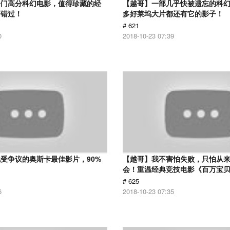
冷门高分科幻电影，值得珍藏的经
【越哥】一部几乎快被遗忘的科
可错过！
多好莱坞大片都还有它的影子！
# 621
0
2018-10-23 07:39
受争议的奥斯卡最佳影片，90%
【越哥】我不害怕失败，只怕从
！
会！重温经典竞技电影《百万宝
# 625
6
2018-10-23 07:35