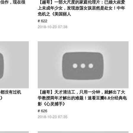
幻佳作，现在很
【越哥】一部大尺度的家庭伦理片：已婚大叔爱
上未成年少女，发现放荡女孩居然是处女！中年
危机之《美国丽人
# 622
2018-10-23 07:38
来都没有过机
【越哥】天才清洁工，只用一分钟，就解出了大
贝》
学教授两年才解出的难题！速看豆瓣8.8分经典电
影《心灵捕手》
# 626
2018-10-23 07:35