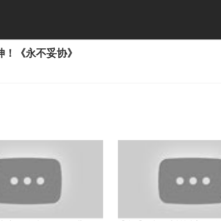
神！《永不妥协》