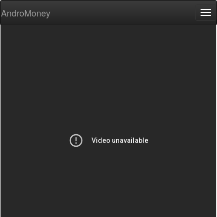
AndroMoney
Tog
nav