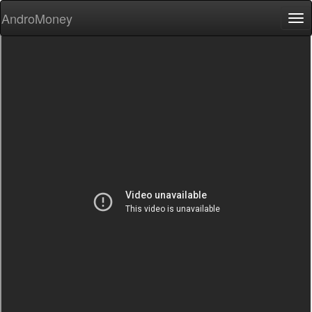
AndroMoney
Tog
nav