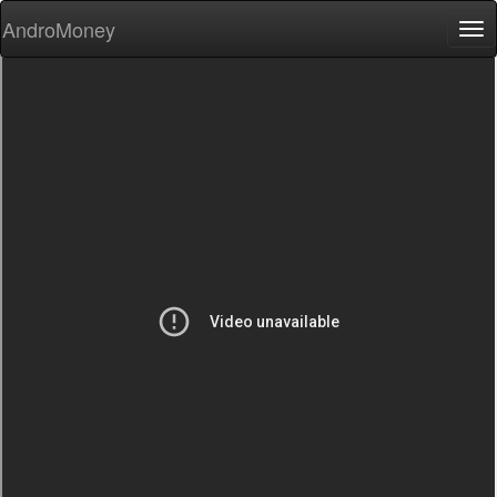
AndroMoney
Tog
nav