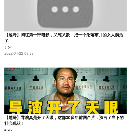
【越哥】陶红第一部电影，又纯又欲，把一个沦落市井的女人演活
了
# 94
2022-04-22 09:33
【越哥】导演真是开了天眼，这部30多年前国产片，预言了当下的
社会现状！
# 95