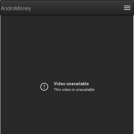
AndroMoney
Tog
nav