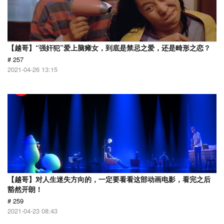
【越哥】“强奸犯”爱上脑瘫女，到底是禁忌之爱，还是畸形之恋？
# 257
2021-04-26 13:15
【越哥】对人生迷失方向的，一定要看看这部动画电影，看完之后
豁然开朗！
# 259
2021-04-23 08:43