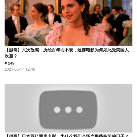
【越哥】六次改编，历经百年而不衰，这部电影为何如此受美国人
欢迎？
# 249
2021-05-17 12:46
【越哥】日本百亿票房电影，为什么我们会怀念那些穷苦的日子？