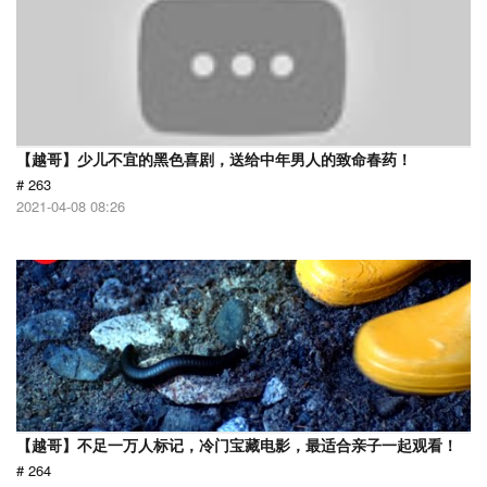
【越哥】少儿不宜的黑色喜剧，送给中年男人的致命春药！
# 263
2021-04-08 08:26
【越哥】不足一万人标记，冷门宝藏电影，最适合亲子一起观看！
# 264