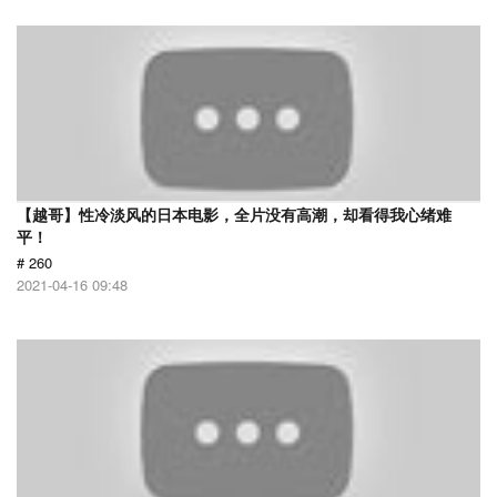
【越哥】性冷淡风的日本电影，全片没有高潮，却看得我心绪难
平！
# 260
2021-04-16 09:48