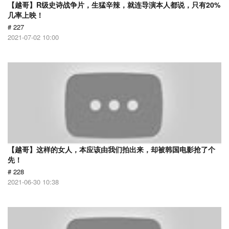
【越哥】R级史诗战争片，生猛辛辣，就连导演本人都说，只有20%
几率上映！
# 227
2021-07-02 10:00
【越哥】这样的女人，本应该由我们拍出来，却被韩国电影抢了个
先！
# 228
2021-06-30 10:38