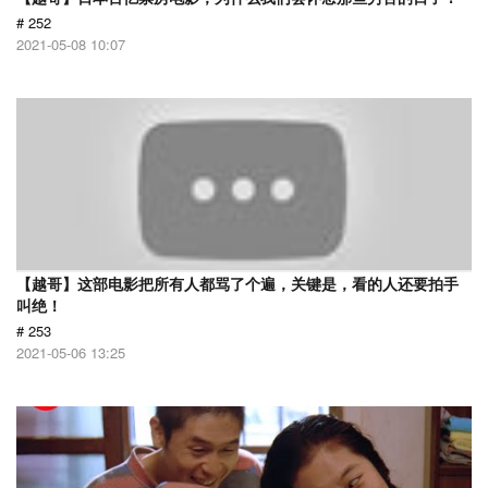
# 252
2021-05-08 10:07
【越哥】这部电影把所有人都骂了个遍，关键是，看的人还要拍手
叫绝！
# 253
2021-05-06 13:25