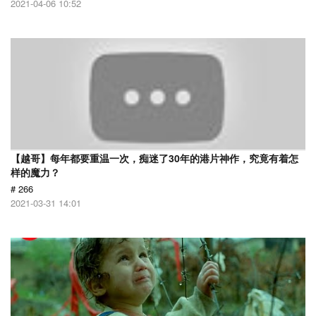
2021-04-06 10:52
【越哥】每年都要重温一次，痴迷了30年的港片神作，究竟有着怎
样的魔力？
# 266
2021-03-31 14:01