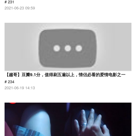
# 231
2021-06-23 09:59
【越哥】豆瓣9.1分，值得刷五遍以上，情侣必看的爱情电影之一
# 234
2021-06-19 14:13