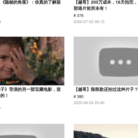
版《隐秘的角落》：你真的了解孩
【越哥】200万成本，16天拍完
部港片前所未有！
# 376
8
2020-07-02 06:13
鞋子》导演的另一部宝藏电影，逆
【越哥】陈凯歌还拍过这种片子
给的！
# 380
2020-06-24 23:40
7