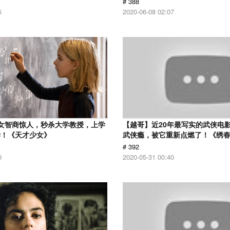
# 388
5
2020-06-08 02:07
女智商惊人，秒杀大学教授，上学
【越哥】近20年最写实的武侠电
学！《天才少女》
武侠瘾，被它重新点燃了！《绣
# 392
0
2020-05-31 00:40