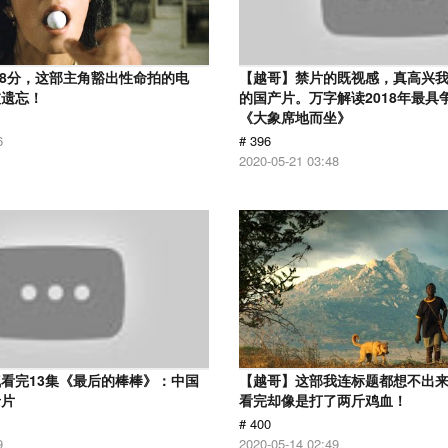
.8分，这部主角豁出性命拍的电
【越哥】禁片的既视感，真高兴
被遗忘！
的国产片。万字解读2018年最具
《大象席地而坐》
6
# 396
2020-05-21 03:48
看完13集《最后的棒棒》：中国
【越哥】这部我连标题都想不出
录片
看完却像是打了两斤鸡血！
# 400
9
2020-05-14 02:49