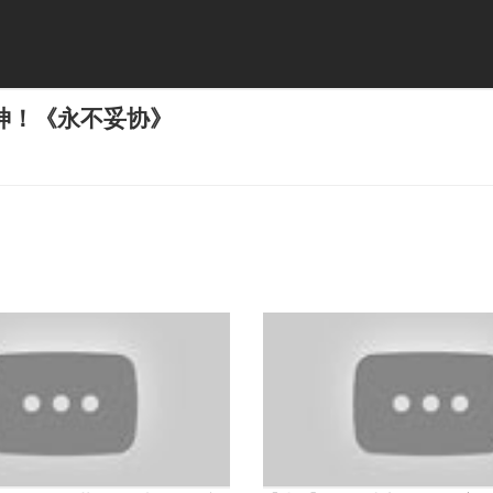
神！《永不妥协》