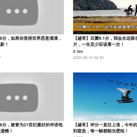
.6分，如果你觉得世界恶意满满，
【越哥】豆瓣9.1分，我会永远留
电影！
片，一生至少应该看一次！
# 384
7
2020-06-16 04:30
.6分，被誉为21世纪最好的华语电
【越哥】评分一直往上涨，今年
是遗憾！
到窒息，每一帧都能当壁纸！