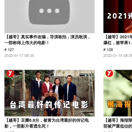
【越哥】真实事件改编，导演敢拍，演员敢演，
【越哥】202
一部称得上伟大的电影！
爆红，被苹果1
# 127
# 128
2022-01-17 08:35
2022-01-14 08:3
【越哥】豆瓣8.8分，被誉为台湾最好的传记电
【越哥】海报辣
影，一部影片看透生死！
部被严重低估