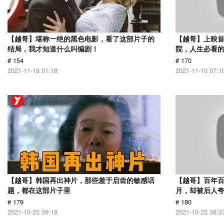
【越哥】堪称一绝的黑色电影，看了这部片子的
【越哥】上映
结局，我才知道什么叫编剧！
院，人生必看
# 154
# 170
2021-11-19 01:18
2021-11-10 07:1
【越哥】韩国再出神片，那些羞于启齿的敏感话
【越哥】百年百
题，都在这部片子里
月，却被后人夸
# 179
# 180
2021-10-25 09:18
2021-10-23 08:3