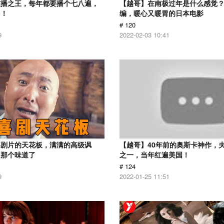
重播之王，每年都要播个七八遍，
【越哥】在南极过年是什么感觉
了！
编，暖心又暖胃的日本电影
# 120
9
2022-02-03 10:41
喜剧片的天花板，满满的高级讽
【越哥】40年前的奥斯卡神作，
出那个味道了
之一，当年红遍美国！
# 124
9
2022-01-25 11:51