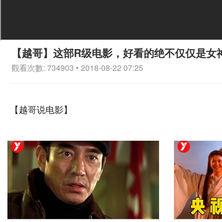
【越哥】这部R级电影，好看的绝不仅仅是女
觀看次數: 734903 • 2018-08-22 07:25
【越哥说电影】