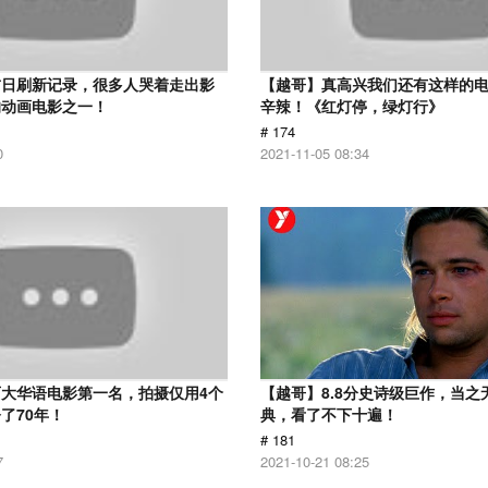
首日刷新记录，很多人哭着走出影
【越哥】真高兴我们还有这样的
的动画电影之一！
辛辣！《红灯停，绿灯行》
# 174
0
2021-11-05 08:34
大华语电影第一名，拍摄仅用4个
【越哥】8.8分史诗级巨作，当之
了70年！
典，看了不下十遍！
# 181
7
2021-10-21 08:25