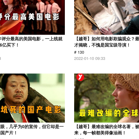
1年评分最高的美国电影，一上线就
【越哥】如何用电影欺骗观众？
.6亿买下！
才揭晓，不愧是国宝级导演！
# 130
8
2022-01-10 09:33
眼，几乎为0的宣传，但它却是一
【越哥】最难改编的全球名著，
的国产片！
来，每一帧都美得像油画！