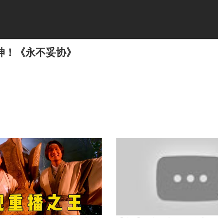
神！《永不妥协》