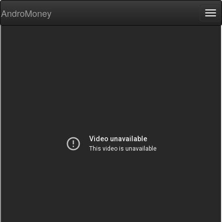
AndroMoney
Tog
nav