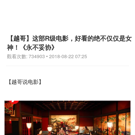
【越哥】这部R级电影，好看的绝不仅仅是女
神！《永不妥协》
觀看次數: 734903 • 2018-08-22 07:25
【越哥说电影】