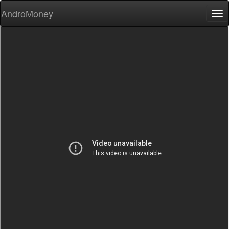
AndroMoney
Tog
nav