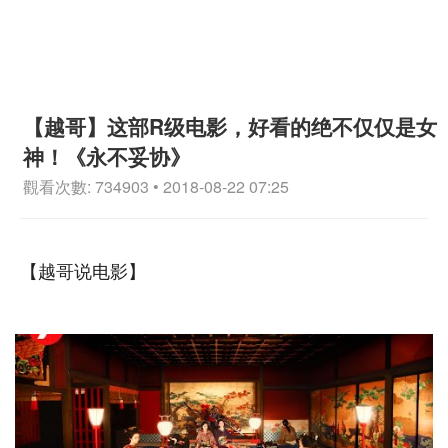
【越哥】这部R级电影，好看的绝不仅仅是女
神！《永不妥协》
觀看次數: 734903 • 2018-08-22 07:25
【越哥说电影】