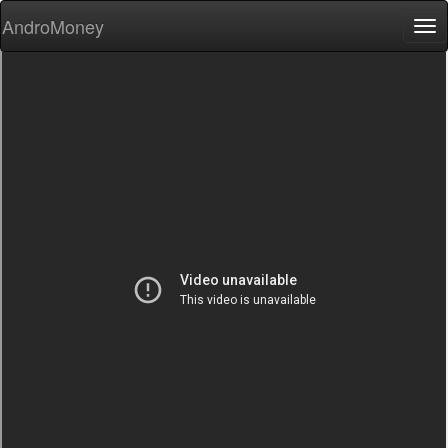
AndroMoney
Tog
nav