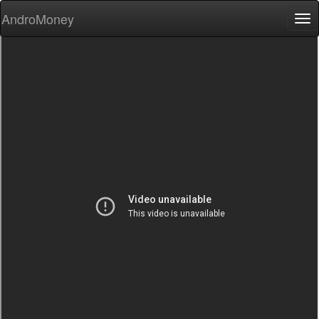
AndroMoney
Tog
nav