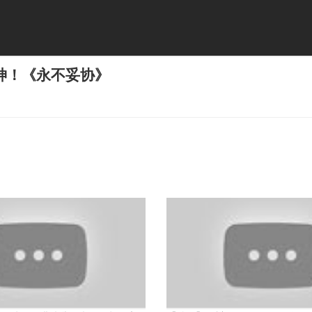
神！《永不妥协》