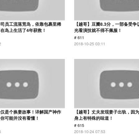
公司员工流落荒岛，依靠包裹里稀
【越哥】豆瓣8.3分，一部备受争
在岛上生活了4年获救！
光看演技就不得不佩服！
# 611
2
2018-10-25 03:11
仅仅是个换妻故事！详解国产神作
【越哥】丈夫发现妻子出轨，因
：你可能并没有看懂！
身上有特殊的味道！
# 615
5
2018-10-24 07:53