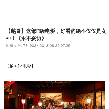
【越哥】这部R级电影，好看的绝不仅仅是女
神！《永不妥协》
觀看次數: 734903 • 2018-08-22 07:25
【越哥说电影】