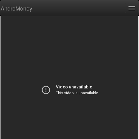
AndroMoney
Tog
nav