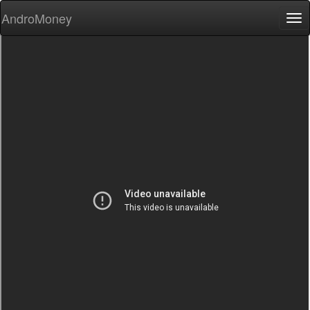
AndroMoney
Tog
nav