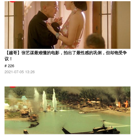
【越哥】张艺谋最难懂的电影，拍出了最性感的巩俐，但却饱受争
议！
# 226
2021-07-05 13:26