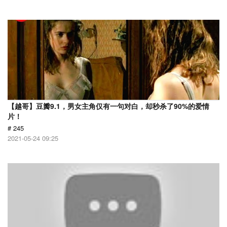
【越哥】豆瓣9.1，男女主角仅有一句对白，却秒杀了90%的爱情
片！
# 245
2021-05-24 09:25