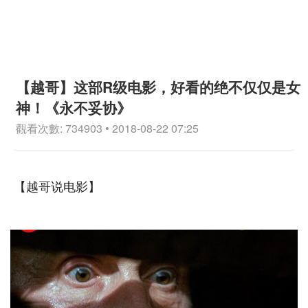
【越哥】这部R级电影，好看的绝不仅仅是女
神！《永不妥协》
觀看次數: 734903 • 2018-08-22 07:25
【越哥说电影】