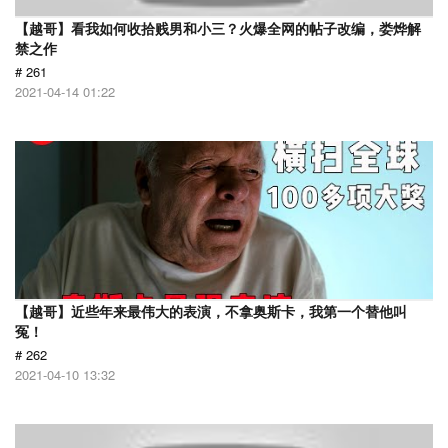
【越哥】看我如何收拾贱男和小三？火爆全网的帖子改编，娄烨解
禁之作
# 261
2021-04-14 01:22
【越哥】近些年来最伟大的表演，不拿奥斯卡，我第一个替他叫
冤！
# 262
2021-04-10 13:32