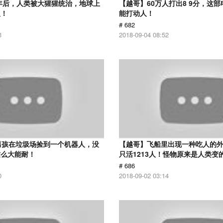
0年后，人类被大猩猩统治，地球上
【越哥】60万人打出8 9分，这
人！
能打动人！
# 682
3
2018-09-04 08:52
男孩在垃圾场捡到一个机器人，没
【越哥】飞船里出现一种吃人的外
这么大能耐！
只活1213人！怪物原来是人类变
# 686
0
2018-09-02 03:14