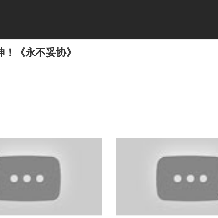
神！《永不妥协》