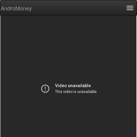
AndroMoney
Tog
nav