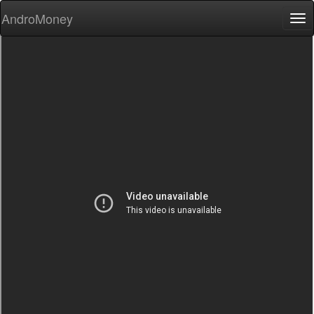
AndroMoney
Tog
nav