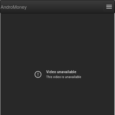
AndroMoney
Tog
nav