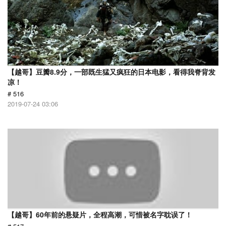
【越哥】豆瓣8.9分，一部既生猛又疯狂的日本电影，看得我脊背发
凉！
# 516
2019-07-24 03:06
【越哥】60年前的悬疑片，全程高潮，可惜被名字耽误了！