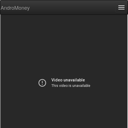
AndroMoney
Tog
nav