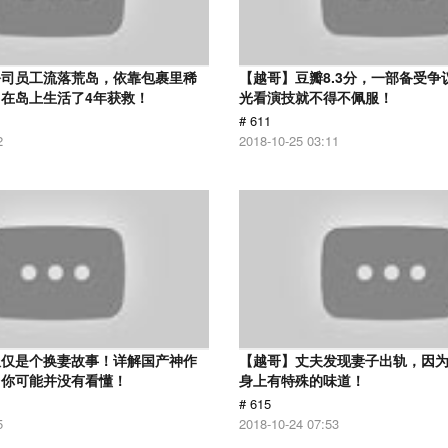
公司员工流落荒岛，依靠包裹里稀
【越哥】豆瓣8.3分，一部备受争
在岛上生活了4年获救！
光看演技就不得不佩服！
# 611
2
2018-10-25 03:11
仅仅是个换妻故事！详解国产神作
【越哥】丈夫发现妻子出轨，因
：你可能并没有看懂！
身上有特殊的味道！
# 615
5
2018-10-24 07:53