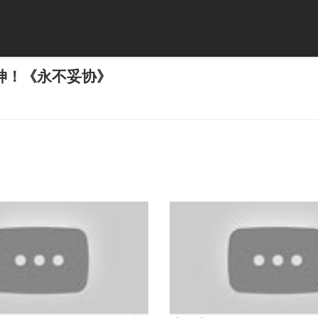
神！《永不妥协》