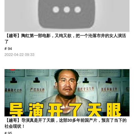
【越哥】陶红第一部电影，又纯又欲，把一个沦落市井的女人演活
了
# 94
2022-04-22 09:33
【越哥】导演真是开了天眼，这部30多年前国产片，预言了当下的
社会现状！
# 95