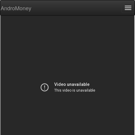
AndroMoney
Tog
nav