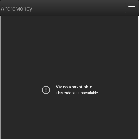
AndroMoney
Tog
nav