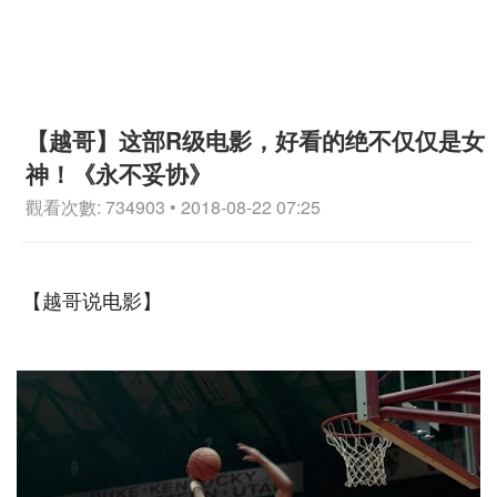
【越哥】这部R级电影，好看的绝不仅仅是女
神！《永不妥协》
觀看次數: 734903 • 2018-08-22 07:25
【越哥说电影】