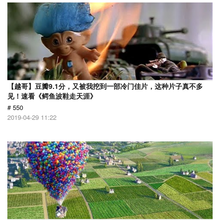
【越哥】豆瓣9.1分，又被我挖到一部冷门佳片，这种片子真不多
见！速看《鳄鱼波鞋走天涯》
# 550
2019-04-29 11:22