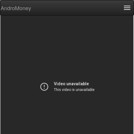
AndroMoney
Tog
nav