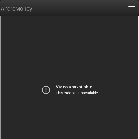
AndroMoney
Tog
nav