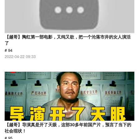
【越哥】陶红第一部电影，又纯又欲，把一个沦落市井的女人演活
了
# 94
2022-04-22 09:33
【越哥】导演真是开了天眼，这部30多年前国产片，预言了当下的
社会现状！
# 95