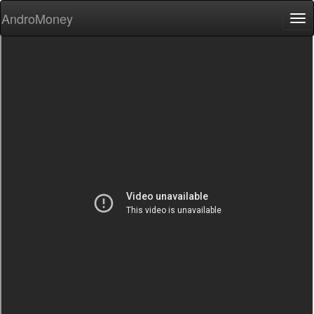
AndroMoney
Tog
nav